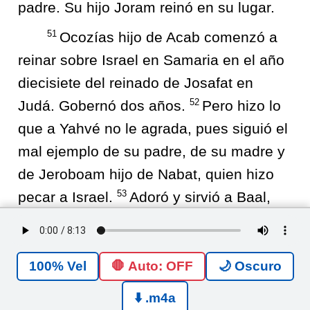
padre. Su hijo Joram reinó en su lugar.
51
Ocozías hijo de Acab comenzó a
reinar sobre Israel en Samaria en el año
diecisiete del reinado de Josafat en
52
Judá. Gobernó dos años.
Pero hizo lo
que a Yahvé no le agrada, pues siguió el
mal ejemplo de su padre, de su madre y
de Jeroboam hijo de Nabat, quien hizo
53
pecar a Israel.
Adoró y sirvió a Baal,
provocando la ira de Yahvé, Dios de
Israel, tal como lo había hecho su padre.
🛑 Auto: OFF
🌙 Oscuro
1 Reyes
<
22
>
⬇️ .m4a
Public Domain