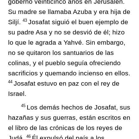
gobernó veinticinco años en Jerusalén.
Su madre se llamaba Azuba y era hija de
43
Siljí.
Josafat siguió el buen ejemplo de
su padre Asa y no se desvió de él; hizo
lo que le agrada a Yahvé. Sin embargo,
no se quitaron los santuarios de las
colinas, y el pueblo seguía ofreciendo
sacrificios y quemando incienso en ellos.
44
Josafat estuvo en paz con el rey de
Israel.
45
Los demás hechos de Josafat, sus
hazañas y sus guerras, están escritos en
el libro de las crónicas de los reyes de
46
Judá.
Él expulsó del país a los