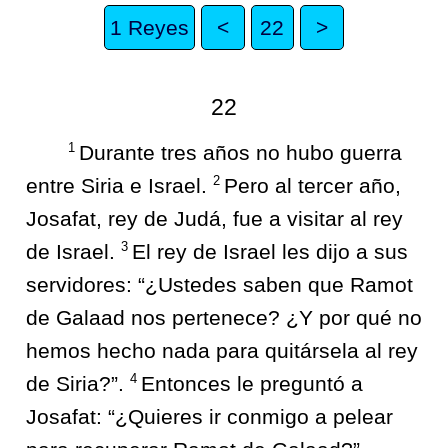
1 Reyes
<
22
>
22
1
Durante tres años no hubo guerra
2
entre Siria e Israel.
Pero al tercer año,
Josafat, rey de Judá, fue a visitar al rey
3
de Israel.
El rey de Israel les dijo a sus
servidores: “¿Ustedes saben que Ramot
de Galaad nos pertenece? ¿Y por qué no
hemos hecho nada para quitársela al rey
4
de Siria?”.
Entonces le preguntó a
Josafat: “¿Quieres ir conmigo a pelear