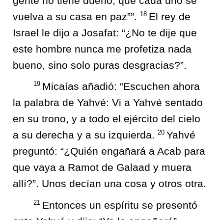
gente no tiene dueño; que cada uno se
18
vuelva a su casa en paz””.
El rey de
Israel le dijo a Josafat: “¿No te dije que
este hombre nunca me profetiza nada
bueno, sino solo puras desgracias?”.
19
Micaías añadió: “Escuchen ahora
la palabra de Yahvé: Vi a Yahvé sentado
en su trono, y a todo el ejército del cielo
20
a su derecha y a su izquierda.
Yahvé
preguntó: “¿Quién engañará a Acab para
que vaya a Ramot de Galaad y muera
allí?”. Unos decían una cosa y otros otra.
21
Entonces un espíritu se presentó