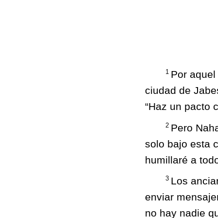
1
Por aquel 
ciudad de Jabe
“Haz un pacto c
2
Pero Naha
solo bajo esta 
humillaré a todo
3
Los ancia
enviar mensajer
no hay nadie qu