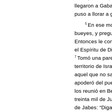
llegaron a Gabaa
puso a llorar a g
5
En ese mo
bueyes, y pregu
Entonces le co
el Espíritu de 
7
Tomó una parej
territorio de Is
aquel que no sa
apoderó del pue
los reunió en B
treinta mil de 
de Jabes: “Dig