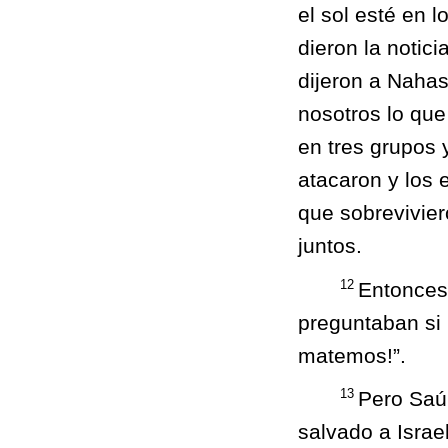
el sol esté en 
dieron la notic
dijeron a Naha
nosotros lo que
en tres grupos
atacaron y los 
que sobrevivie
juntos.
12
Entonces
preguntaban si 
matemos!”.
13
Pero Saú
salvado a Israel