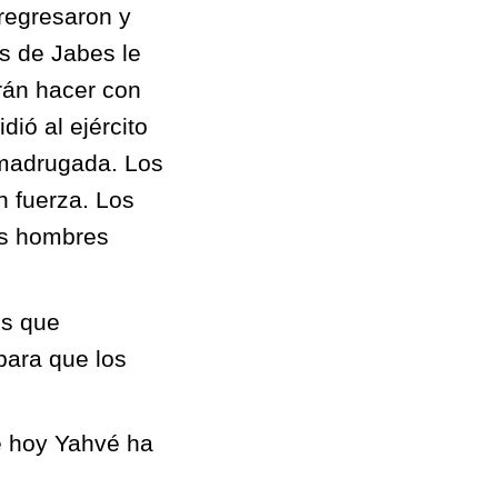
 regresaron y
s de Jabes le
rán hacer con
idió al ejército
 madrugada. Los
n fuerza. Los
os hombres
os que
para que los
e hoy Yahvé ha