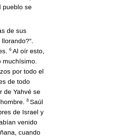
l pueblo se
ás de sus
llorando?”.
6
es.
Al oír esto,
ió muchísimo.
zos por todo el
yes de todo
or de Yahvé se
8
o hombre.
Saúl
res de Israel y
habían venido
añana, cuando