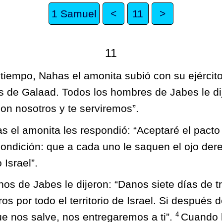
1 Samuel
<
11
>
11
tiempo, Nahas el amonita subió con su ejército 
s de Galaad. Todos los hombres de Jabes le di
on nosotros y te serviremos”.
s el amonita les respondió: “Aceptaré el pacto
condición: que a cada uno le saquen el ojo der
 Israel”.
nos de Jabes le dijeron: “Danos siete días de t
os por todo el territorio de Israel. Si después 
4
e nos salve, nos entregaremos a ti”.
Cuando 