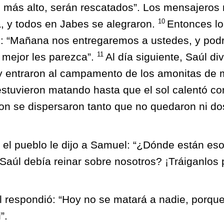
lo más alto, serán rescatados”. Los mensajeros
10
ia, y todos en Jabes se alegraron.
Entonces lo
s: “Mañana nos entregaremos a ustedes, y pod
11
 mejor les parezca”.
Al día siguiente, Saúl div
 y entraron al campamento de los amonitas de
estuvieron matando hasta que el sol calentó co
ron se dispersaron tanto que no quedaron ni d
 el pueblo le dijo a Samuel: “¿Dónde están es
Saúl debía reinar sobre nosotros? ¡Tráiganlos 
l respondió: “Hoy no se matará a nadie, porqu
”.