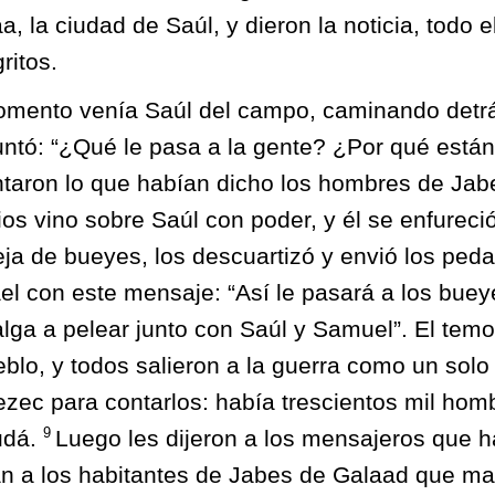
, la ciudad de Saúl, y dieron la noticia, todo e
ritos.
mento venía Saúl del campo, caminando detr
ntó: “¿Qué le pasa a la gente? ¿Por qué están 
ntaron lo que habían dicho los hombres de Jab
Dios vino sobre Saúl con poder, y él se enfurec
a de bueyes, los descuartizó y envió los peda
rael con este mensaje: “Así le pasará a los bue
lga a pelear junto con Saúl y Samuel”. El tem
blo, y todos salieron a la guerra como un sol
ezec para contarlos: había trescientos mil homb
9
Judá.
Luego les dijeron a los mensajeros que 
an a los habitantes de Jabes de Galaad que m