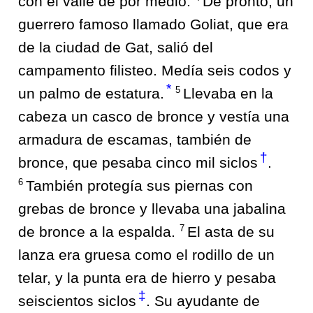
con el valle de por medio.
De pronto, un
guerrero famoso llamado Goliat, que era
de la ciudad de Gat, salió del
campamento filisteo. Medía seis codos y
*
5
un palmo de estatura.
Llevaba en la
cabeza un casco de bronce y vestía una
armadura de escamas, también de
†
bronce, que pesaba cinco mil siclos
.
6
También protegía sus piernas con
grebas de bronce y llevaba una jabalina
7
de bronce a la espalda.
El asta de su
lanza era gruesa como el rodillo de un
telar, y la punta era de hierro y pesaba
‡
seiscientos siclos
. Su ayudante de