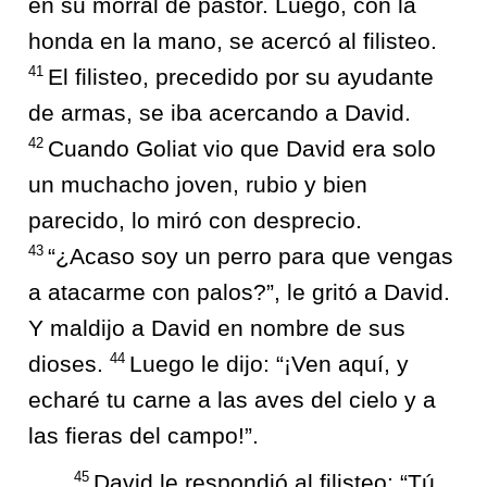
en su morral de pastor. Luego, con la
honda en la mano, se acercó al filisteo.
41
El filisteo, precedido por su ayudante
de armas, se iba acercando a David.
42
Cuando Goliat vio que David era solo
un muchacho joven, rubio y bien
parecido, lo miró con desprecio.
43
“¿Acaso soy un perro para que vengas
a atacarme con palos?”, le gritó a David.
Y maldijo a David en nombre de sus
44
dioses.
Luego le dijo: “¡Ven aquí, y
echaré tu carne a las aves del cielo y a
las fieras del campo!”.
45
David le respondió al filisteo: “Tú