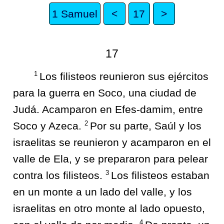
1 Samuel
<
17
>
17
1
Los filisteos reunieron sus ejércitos
para la guerra en Soco, una ciudad de
Judá. Acamparon en Efes-damim, entre
2
Soco y Azeca.
Por su parte, Saúl y los
israelitas se reunieron y acamparon en el
valle de Ela, y se prepararon para pelear
3
contra los filisteos.
Los filisteos estaban
en un monte a un lado del valle, y los
israelitas en otro monte al lado opuesto,
4