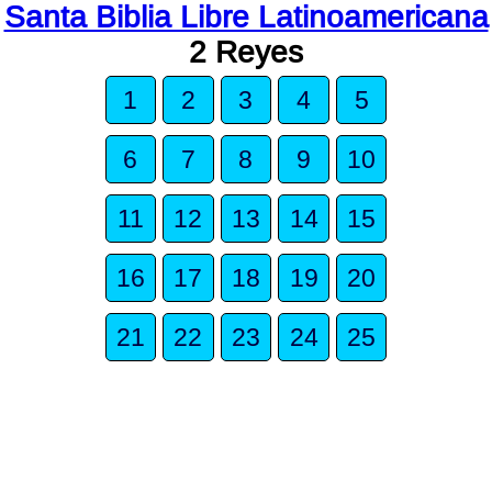
Santa Biblia Libre Latinoamericana
2 Reyes
1
2
3
4
5
6
7
8
9
10
11
12
13
14
15
16
17
18
19
20
21
22
23
24
25