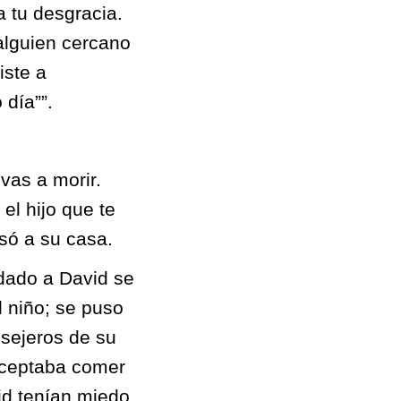
a tu desgracia.
 alguien cercano
iste a
 día””.
vas a morir.
el hijo que te
só a su casa.
 dado a David se
l niño; se puso
sejeros de su
 aceptaba comer
vid tenían miedo