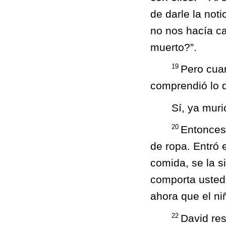
de darle la not
no nos hacía ca
muerto?”.
19
Pero cua
comprendió lo q
Sí, ya muri
20
Entonces 
de ropa. Entró e
comida, se la s
comporta usted 
ahora que el ni
22
David res