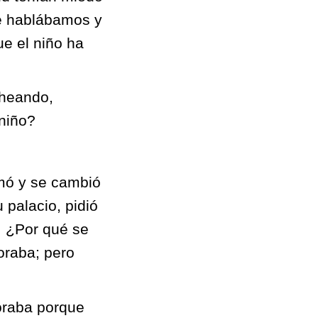
 le hablábamos y
e el niño ha
cheando,
niño?
umó y se cambió
 palacio, pidió
: ¿Por qué se
oraba; pero
loraba porque