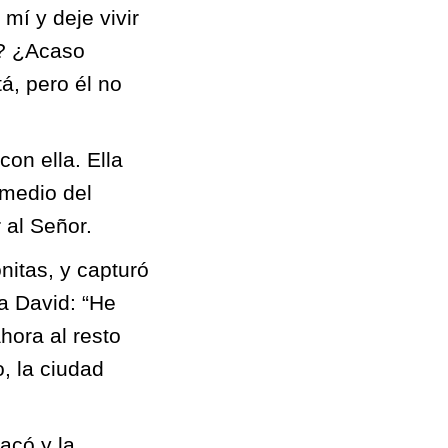
í y deje vivir
r? ¿Acaso
á, pero él no
on ella. Ella
 medio del
 al Señor.
nitas, y capturó
a David: “He
ora al resto
o, la ciudad
acó y la