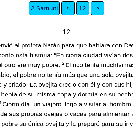
2 Samuel
<
12
>
12
envió al profeta Natán para que hablara con D
 contó esta historia: “En cierta ciudad vivían d
2
el otro era muy pobre.
El rico tenía muchísima
io, el pobre no tenía más que una sola ovejit
y criado. La ovejita creció con él y con sus hi
, bebía de su misma copa y dormía en su pecho
4
Cierto día, un viajero llegó a visitar al hombre 
de sus propias ovejas o vacas para alimentar al
pobre su única ovejita y la preparó para su inv