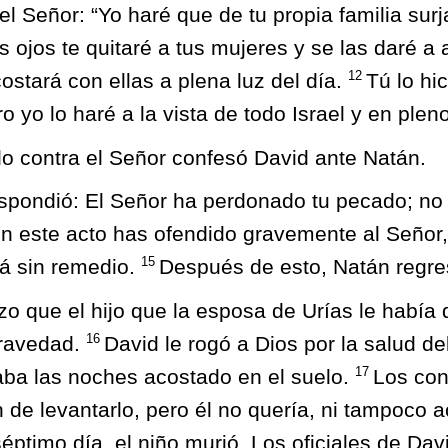
 el Señor: “Yo haré que de tu propia familia surj
 ojos te quitaré a tus mujeres y se las daré a
12
costará con ellas a plena luz del día.
Tú lo hic
 yo lo haré a la vista de todo Israel y en pleno
o contra el Señor confesó David ante Natán.
espondió: El Señor ha perdonado tu pecado; no 
 este acto has ofendido gravemente al Señor, 
15
rá sin remedio.
Después de esto, Natán regre
zo que el hijo que la esposa de Urías le había
16
ravedad.
David le rogó a Dios por la salud de
17
aba las noches acostado en el suelo.
Los con
n de levantarlo, pero él no quería, ni tampoco
séptimo día, el niño murió. Los oficiales de Da