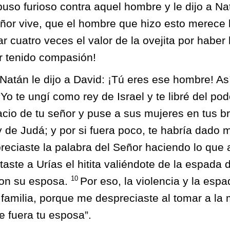
uso furioso contra aquel hombre y le dijo a Nat
ñor vive, que el hombre que hizo esto merece 
r cuatro veces el valor de la ovejita por haber
r tenido compasión!
atán le dijo a David: ¡Tú eres ese hombre! Así
“Yo te ungí como rey de Israel y te libré del po
acio de tu señor y puse a sus mujeres en tus br
 y de Judá; y por si fuera poco, te habría dado
eciaste la palabra del Señor haciendo lo que a
ste a Urías el hitita valiéndote de la espada 
10
con su esposa.
Por eso, la violencia y la esp
 familia, porque me despreciaste al tomar a la 
ue fuera tu esposa”.