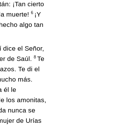
án: ¡Tan cierto
6
la muerte!
¡Y
 hecho algo tan
 dice el Señor,
8
der de Saúl.
Te
azos. Te di el
 mucho más.
 él le
de los amonitas,
ada nunca se
mujer de Urías