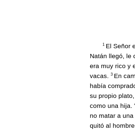
1
El Señor 
Natán llegó, le
era muy rico y 
3
vacas.
En camb
había comprado 
su propio plato
como una hija.
no matar a una 
quitó al hombre 