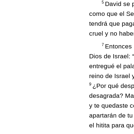
5
David se p
como que el Se
tendrá que paga
cruel y no habe
7
Entonces N
Dios de Israel: 
entregué el pal
reino de Israel
9
¿Por qué despr
desagrada? Mata
y te quedaste 
apartarán de tu
el hitita para q