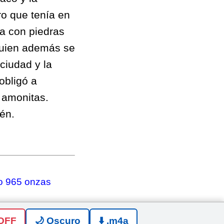
ro que tenía en
a con piedras
quien además se
ciudad y la
 obligó a
s amonitas.
én.
 o 965 onzas
 OFF
🌙 Oscuro
⬇️ .m4a