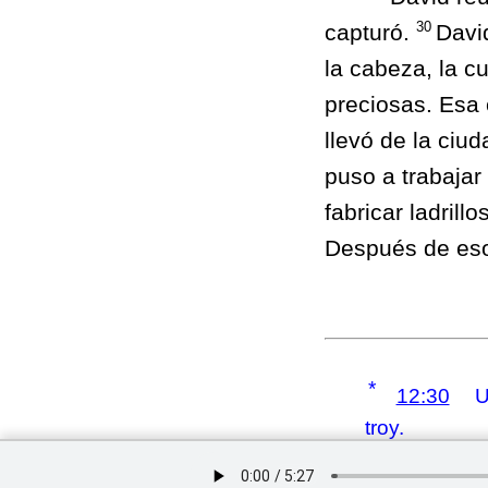
30
capturó.
David
la cabeza, la c
preciosas. Esa
llevó de la ciu
puso a trabajar 
fabricar ladril
Después de eso,
*
12:30
U
troy.