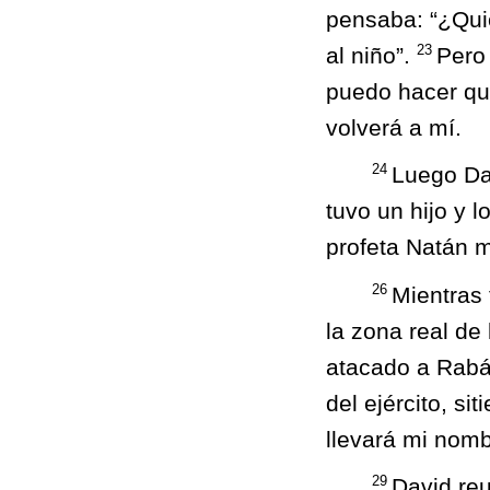
pensaba: “¿Quié
23
al niño”.
Pero
puedo hacer que
volverá a mí.
24
Luego Dav
tuvo un hijo y 
profeta Natán m
26
Mientras 
la zona real de
atacado a Rabá 
del ejército, si
llevará mi nomb
29
David reu