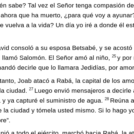
n sabe? Tal vez el Señor tenga compasión de m
 ahora que ha muerto, ¿para qué voy a ayuna
 vuelva a la vida? Un día yo iré a donde él est
id consoló a su esposa Betsabé, y se acostó c
25
lo llamó Salomón. El Señor amó al niño,
y por
andó decirle que lo llamara Jedidías, por amor
tanto, Joab atacó a Rabá, la capital de los amo
27
 la ciudad.
Luego envió mensajeros a decirle 
28
y ya capturé el suministro de agua.
Reúna ah
tie la ciudad y tómela usted mismo. Si lo hago y
re”.
nió a todo el ejército, marchó hacia Rabá, la at