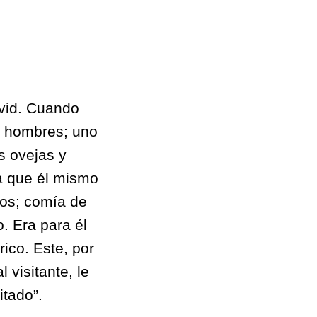
avid. Cuando
os hombres; uno
s ovejas y
a que él mismo
jos; comía de
. Era para él
rico. Este, por
 visitante, le
itado”.