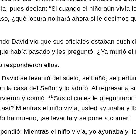
icia, pues decían: “Si cuando el niño aún vivía
so, ¿qué locura no hará ahora si le decimos qu
ndo David vio que sus oficiales estaban cuchi
ue había pasado y les preguntó: ¿Ya murió el 
ó respondieron ellos.
David se levantó del suelo, se bañó, se perf
n la casa del Señor y lo adoró. Al regresar a su
21
irvieron y comió.
Sus oficiales le preguntaron
así? Mientras el niño vivía, usted ayunaba y ll
ño ha muerto, ¡se levanta y se pone a comer!
pondió: Mientras el niño vivía, yo ayunaba y l