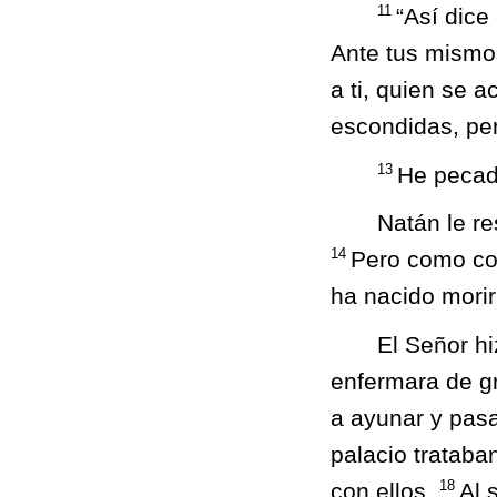
11
“Así dice
Ante tus mismos
a ti, quien se a
escondidas, pero
13
He pecad
Natán le r
14
Pero como con
ha nacido mori
El Señor hi
enfermara de g
a ayunar y pas
palacio trataba
18
con ellos.
Al 