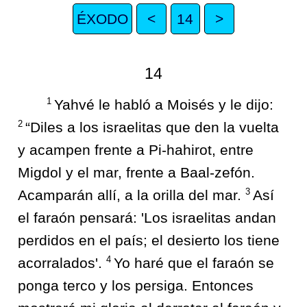
ÉXODO
<
14
>
14
1
Yahvé le habló a Moisés y le dijo:
2
“Diles a los israelitas que den la vuelta
y acampen frente a Pi-hahirot, entre
Migdol y el mar, frente a Baal-zefón.
3
Acamparán allí, a la orilla del mar.
Así
el faraón pensará: 'Los israelitas andan
perdidos en el país; el desierto los tiene
4
acorralados'.
Yo haré que el faraón se
ponga terco y los persiga. Entonces