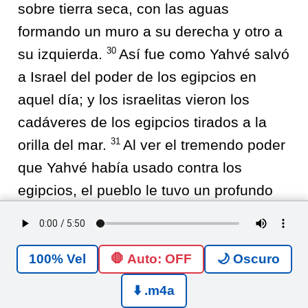
sobre tierra seca, con las aguas
formando un muro a su derecha y otro a
30
su izquierda.
Así fue como Yahvé salvó
a Israel del poder de los egipcios en
aquel día; y los israelitas vieron los
cadáveres de los egipcios tirados a la
31
orilla del mar.
Al ver el tremendo poder
que Yahvé había usado contra los
egipcios, el pueblo le tuvo un profundo
respeto a Yahvé, y creyeron en él y en
su siervo Moisés.
🛑 Auto: OFF
🌙 Oscuro
ÉXODO
<
14
>
⬇️ .m4a
Public Domain