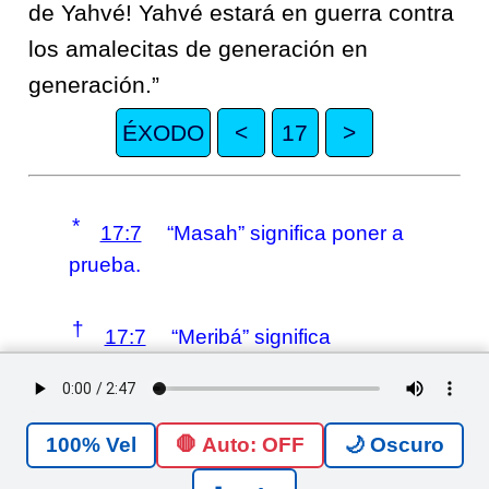
de Yahvé! Yahvé estará en guerra contra
los amalecitas de generación en
generación.”
ÉXODO
<
17
>
*
17:7
“Masah” significa poner a
prueba.
†
17:7
“Meribá” significa
discusión o pleito.
‡
17:15
En hebreo, Yahvé Nissi.
🛑 Auto: OFF
🌙 Oscuro