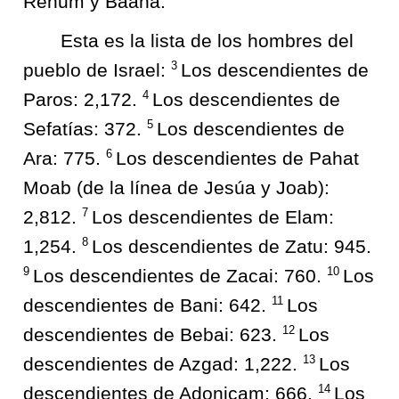
Rehum y Baana.
Esta es la lista de los hombres del
3
pueblo de Israel:
Los descendientes de
4
Paros: 2,172.
Los descendientes de
5
Sefatías: 372.
Los descendientes de
6
Ara: 775.
Los descendientes de Pahat
Moab (de la línea de Jesúa y Joab):
7
2,812.
Los descendientes de Elam:
8
1,254.
Los descendientes de Zatu: 945.
9
10
Los descendientes de Zacai: 760.
Los
11
descendientes de Bani: 642.
Los
12
descendientes de Bebai: 623.
Los
13
descendientes de Azgad: 1,222.
Los
14
descendientes de Adonicam: 666.
Los