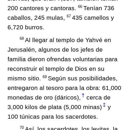
66
200 cantores y cantoras.
Tenían 736
67
caballos, 245 mulas,
435 camellos y
6,720 burros.
68
Al llegar al templo de Yahvé en
Jerusalén, algunos de los jefes de
familia dieron ofrendas voluntarias para
reconstruir el templo de Dios en su
69
mismo sitio.
Según sus posibilidades,
entregaron al tesoro para la obra: 61,000
†
monedas de oro (dáricos),
cerca de
‡
3,000 kilos de plata (5,000 minas)
y
100 túnicas para los sacerdotes.
70
Así, los sacerdotes, los levitas, la