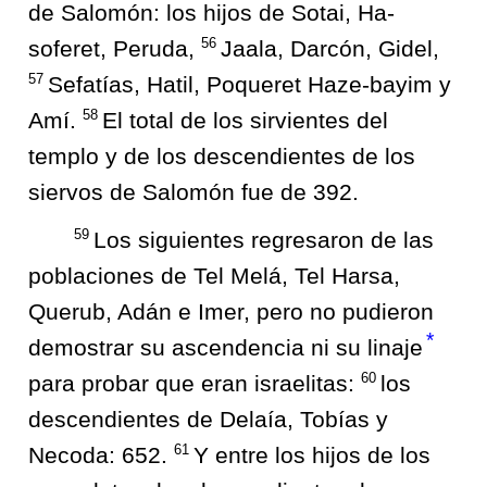
de Salomón: los hijos de Sotai, Ha-
56
soferet, Peruda,
Jaala, Darcón, Gidel,
57
Sefatías, Hatil, Poqueret Haze-bayim y
58
Amí.
El total de los sirvientes del
templo y de los descendientes de los
siervos de Salomón fue de 392.
59
Los siguientes regresaron de las
poblaciones de Tel Melá, Tel Harsa,
Querub, Adán e Imer, pero no pudieron
*
demostrar su ascendencia ni su linaje
60
para probar que eran israelitas:
los
descendientes de Delaía, Tobías y
61
Necoda: 652.
Y entre los hijos de los