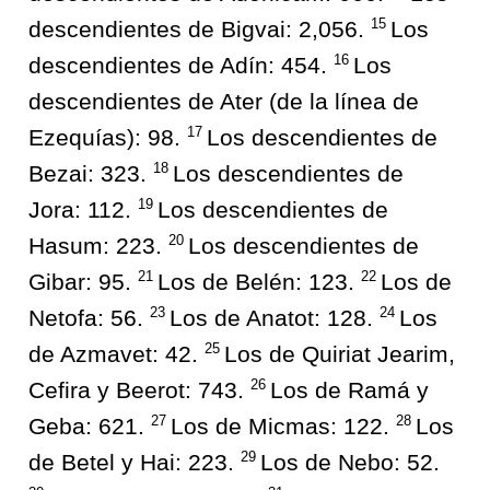
15
descendientes de Bigvai: 2,056.
Los
16
descendientes de Adín: 454.
Los
descendientes de Ater (de la línea de
17
Ezequías): 98.
Los descendientes de
18
Bezai: 323.
Los descendientes de
19
Jora: 112.
Los descendientes de
20
Hasum: 223.
Los descendientes de
21
22
Gibar: 95.
Los de Belén: 123.
Los de
23
24
Netofa: 56.
Los de Anatot: 128.
Los
25
de Azmavet: 42.
Los de Quiriat Jearim,
26
Cefira y Beerot: 743.
Los de Ramá y
27
28
Geba: 621.
Los de Micmas: 122.
Los
29
de Betel y Hai: 223.
Los de Nebo: 52.