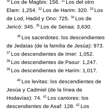
30
31
Los de Magbis: 156.
Los del otro
32
33
Elam: 1,254.
Los de Harim: 320.
Los
34
de Lod, Hadid y Ono: 725.
Los de
35
Jericó: 345.
Los de Senaa: 3,630.
36
Los sacerdotes: los descendientes
de Jedaías (de la familia de Jesúa): 973.
37
Los descendientes de Imer: 1,052.
38
Los descendientes de Pasur: 1,247.
39
Los descendientes de Harim: 1,017.
40
Los levitas: los descendientes de
Jesúa y Cadmiel (de la línea de
41
Hodavías): 74.
Los cantores: los
42
descendientes de Asaf: 128.
Los