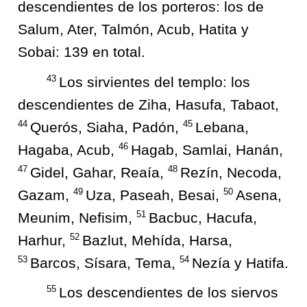
descendientes de los porteros: los de
Salum, Ater, Talmón, Acub, Hatita y
Sobai: 139 en total.
43
Los sirvientes del templo: los
descendientes de Ziha, Hasufa, Tabaot,
44
45
Querós, Siaha, Padón,
Lebana,
46
Hagaba, Acub,
Hagab, Samlai, Hanán,
47
48
Gidel, Gahar, Reaía,
Rezín, Necoda,
49
50
Gazam,
Uza, Paseah, Besai,
Asena,
51
Meunim, Nefisim,
Bacbuc, Hacufa,
52
Harhur,
Bazlut, Mehída, Harsa,
53
54
Barcos, Sísara, Tema,
Nezía y Hatifa.
55
Los descendientes de los siervos