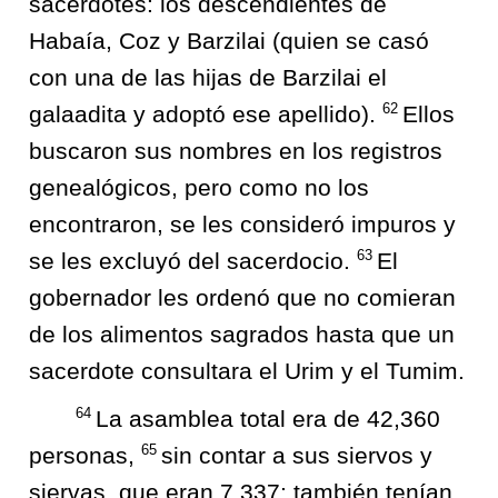
sacerdotes: los descendientes de
Habaía, Coz y Barzilai (quien se casó
con una de las hijas de Barzilai el
62
galaadita y adoptó ese apellido).
Ellos
buscaron sus nombres en los registros
genealógicos, pero como no los
encontraron, se les consideró impuros y
63
se les excluyó del sacerdocio.
El
gobernador les ordenó que no comieran
de los alimentos sagrados hasta que un
sacerdote consultara el Urim y el Tumim.
64
La asamblea total era de 42,360
65
personas,
sin contar a sus siervos y
siervas, que eran 7,337; también tenían