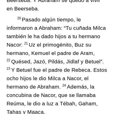
Beerseba. Y Abraham se quedó a vivir
en Beerseba.
20
Pasado algún tiempo, le
informaron a Abraham: “Tu cuñada Milca
también le ha dado hijos a tu hermano
21
Nacor:
Uz el primogénito, Buz su
hermano, Kemuel el padre de Aram,
22
Quésed, Jazó, Pildás, Jidlaf y Betuel”.
23
Y Betuel fue el padre de Rebeca. Estos
ocho hijos le dio Milca a Nacor, el
24
hermano de Abraham.
Además, la
concubina de Nacor, que se llamaba
Reúma, le dio a luz a Tébah, Gaham,
Tahas y Maaca.