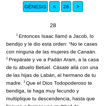
GÉNESIS
<
28
>
28
1
Entonces Isaac llamó a Jacob, lo
bendijo y le dio esta orden: “No te cases
con ninguna de las mujeres de Canaán.
2
Prepárate y ve a Padán Aram, a la casa
de tu abuelo Betuel. Cásate allá con una
de las hijas de Labán, el hermano de tu
3
madre.
Que el Dios Todopoderoso te
bendiga, te haga muy fecundo y
multiplique tu descendencia, hasta que