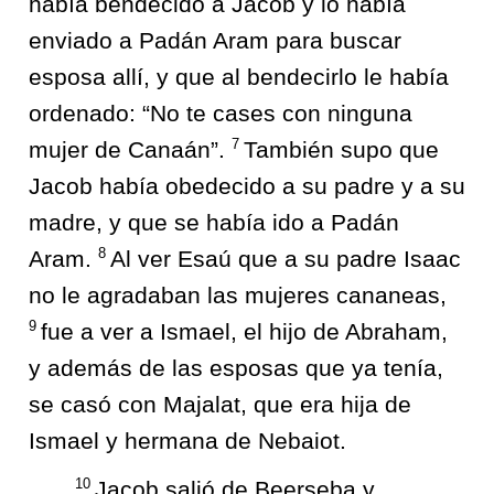
había bendecido a Jacob y lo había
enviado a Padán Aram para buscar
esposa allí, y que al bendecirlo le había
ordenado: “No te cases con ninguna
7
mujer de Canaán”.
También supo que
Jacob había obedecido a su padre y a su
madre, y que se había ido a Padán
8
Aram.
Al ver Esaú que a su padre Isaac
no le agradaban las mujeres cananeas,
9
fue a ver a Ismael, el hijo de Abraham,
y además de las esposas que ya tenía,
se casó con Majalat, que era hija de
Ismael y hermana de Nebaiot.
10
Jacob salió de Beerseba y