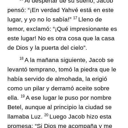
Al despertar de su sueño, Jacob
pensó: “¡En verdad Yahvé está en este
17
lugar, y yo no lo sabía!”
Lleno de
temor, exclamó: “¡Qué impresionante es
este lugar! No es otra cosa que la casa
de Dios y la puerta del cielo”.
18
A la mañana siguiente, Jacob se
levantó temprano, tomó la piedra que le
había servido de almohada, la erigió
como un pilar y derramó aceite sobre
19
ella.
A ese lugar le puso por nombre
Betel, aunque al principio la ciudad se
20
llamaba Luz.
Luego Jacob hizo esta
promesa: “Si Dios me acompaña y me