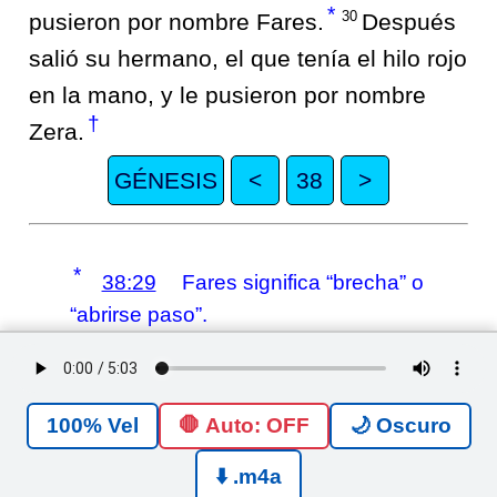
*
30
pusieron por nombre Fares.
Después
salió su hermano, el que tenía el hilo rojo
en la mano, y le pusieron por nombre
†
Zera.
GÉNESIS
<
38
>
*
38:29
Fares significa “brecha” o
“abrirse paso”.
†
38:30
Zera significa
“amanecer”, “brillo” o “escarlata”.
🛑 Auto: OFF
🌙 Oscuro
⬇️ .m4a
Public Domain