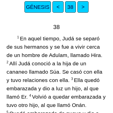
GÉNESIS
<
38
>
38
1
En aquel tiempo, Judá se separó
de sus hermanos y se fue a vivir cerca
de un hombre de Adulam, llamado Hira.
2
Allí Judá conoció a la hija de un
cananeo llamado Súa. Se casó con ella
3
y tuvo relaciones con ella.
Ella quedó
embarazada y dio a luz un hijo, al que
4
llamó Er.
Volvió a quedar embarazada y
tuvo otro hijo, al que llamó Onán.
5