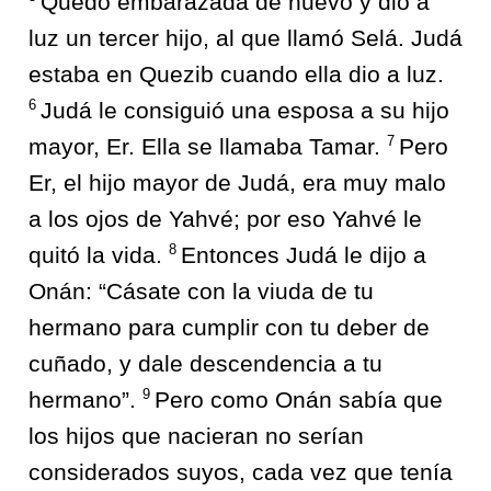
Quedó embarazada de nuevo y dio a
luz un tercer hijo, al que llamó Selá. Judá
estaba en Quezib cuando ella dio a luz.
6
Judá le consiguió una esposa a su hijo
7
mayor, Er. Ella se llamaba Tamar.
Pero
Er, el hijo mayor de Judá, era muy malo
a los ojos de Yahvé; por eso Yahvé le
8
quitó la vida.
Entonces Judá le dijo a
Onán: “Cásate con la viuda de tu
hermano para cumplir con tu deber de
cuñado, y dale descendencia a tu
9
hermano”.
Pero como Onán sabía que
los hijos que nacieran no serían
considerados suyos, cada vez que tenía