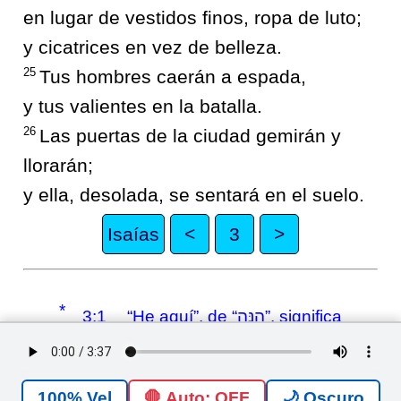
en lugar de vestidos finos, ropa de luto;
y cicatrices en vez de belleza.
25
Tus hombres caerán a espada,
y tus valientes en la batalla.
26
Las puertas de la ciudad gemirán y
llorarán;
y ella, desolada, se sentará en el suelo.
Isaías
<
3
>
*
3:1
“He aquí”, de “הִנֵּה”, significa
mirar, fijarse, observar, ver o
contemplar. Se utiliza a menudo
como interjección.
🛑 Auto: OFF
🌙 Oscuro