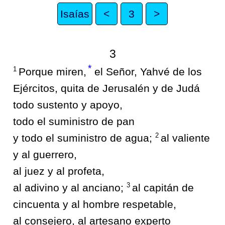
Isaías
<
3
>
3
*
1
Porque miren,
el Señor, Yahvé de los
Ejércitos, quita de Jerusalén y de Judá
todo sustento y apoyo,
todo el suministro de pan
2
y todo el suministro de agua;
al valiente
y al guerrero,
al juez y al profeta,
3
al adivino y al anciano;
al capitán de
cincuenta y al hombre respetable,
al consejero, al artesano experto