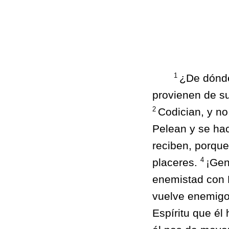
1
¿De dónde
provienen de s
2
Codician, y no
Pelean y se hac
reciben, porque
4
placeres.
¡Gen
enemistad con 
vuelve enemigo
Espíritu que é