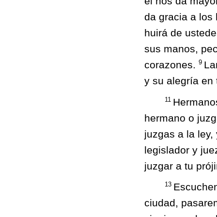
él nos da mayor
da gracia a los
huirá de usted
sus manos, peca
9
corazones.
La
y su alegría en 
11
Hermanos,
hermano o juzga
juzgas a la ley,
legislador y jue
juzgar a tu pró
13
Escuchen
ciudad, pasare