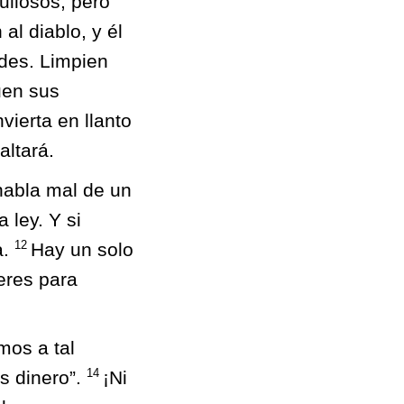
ullosos, pero
al diablo, y él
edes. Limpien
uen sus
vierta en llanto
altará.
habla mal de un
 ley. Y si
12
a.
Hay un solo
 eres para
mos a tal
14
s dinero”.
¡Ni