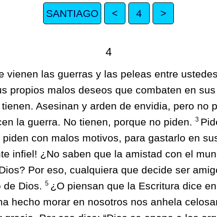
SANTIAGO
<
4
>
4
 vienen las guerras y las peleas entre usted
us propios malos deseos que combaten en su
 tienen. Asesinan y arden de envidia, pero no 
3
en la guerra. No tienen, porque no piden.
Pid
 piden con malos motivos, para gastarlo en su
te infiel! ¿No saben que la amistad con el mu
Dios? Por eso, cualquiera que decide ser ami
5
 de Dios.
¿O piensan que la Escritura dice en
l ha hecho morar en nosotros nos anhela celo