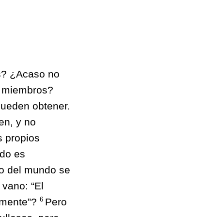
es? ¿Acaso no
s miembros?
pueden obtener.
en, y no
s propios
ndo es
go del mundo se
 vano: “El
6
samente”?
Pero