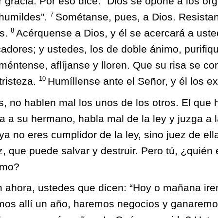
 gracia. Por eso dice: “Dios se opone a los org
7
 humildes”.
Sométanse, pues, a Dios. Resistan 
8
es.
Acérquense a Dios, y él se acercará a ust
dores; y ustedes, los de doble ánimo, purifiq
méntense, aflíjanse y lloren. Que su risa se con
10
tristeza.
Humíllense ante el Señor, y él los ex
 no hablen mal los unos de los otros. El que 
 a su hermano, habla mal de la ley y juzga a la
 ya no eres cumplidor de la ley, sino juez de ell
z, que puede salvar y destruir. Pero tú, ¿quién
jimo?
 ahora, ustedes que dicen: “Hoy o mañana ire
mos allí un año, haremos negocios y ganaremo