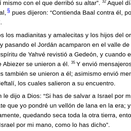
32
í mismo con el que derribó su altar”.
Aquel d
§
al,
pues dijeron: “Contienda Baal contra él, p
.
s los madianitas y amalecitas y los hijos del o
 y pasando el Jordán acamparon en el valle de 
spíritu de Yahvé revistió a Gedeón, y cuando e
35
e Abiezer se unieron a él.
Y envió mensajeros
s también se unieron a él; asimismo envió men
ftalí, los cuales salieron a su encuentro.
le dijo a Dios: “Si has de salvar a Israel por
ate que yo pondré un vellón de lana en la era; y 
lamente, quedando seca toda la otra tierra, en
Israel por mi mano, como lo has dicho”.