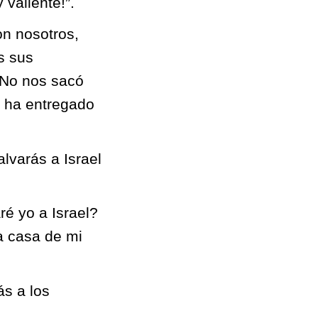
 valiente!”.
on nosotros,
s sus
¿No nos sacó
 ha entregado
alvarás a Israel
é yo a Israel?
a casa de mi
ás a los