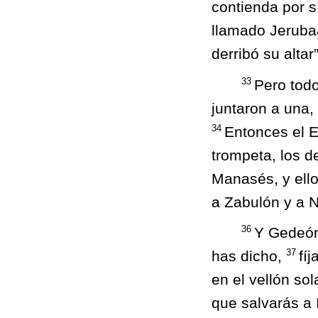
contienda por s
llamado Jeruba
derribó su altar”
33
Pero todo
juntaron a una,
34
Entonces el E
trompeta, los d
Manasés, y ello
a Zabulón y a Ne
36
Y Gedeón 
37
has dicho,
fíj
en el vellón so
que salvarás a 