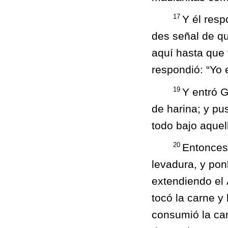
17
Y él resp
des señal de q
aquí hasta que v
respondió: “Yo 
19
Y entró G
de harina; y pu
todo bajo aquel
20
Entonces 
levadura, y ponl
extendiendo el 
tocó la carne y 
consumió la car