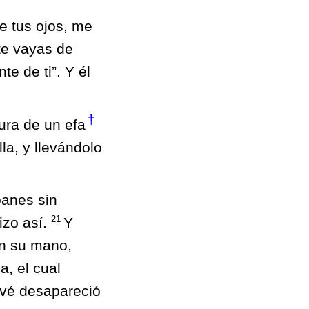
te tus ojos, me
te vayas de
e de ti”. Y él
†
ura de un efa
la, y llevándolo
panes sin
21
izo así.
Y
en su mano,
a, el cual
hvé desapareció