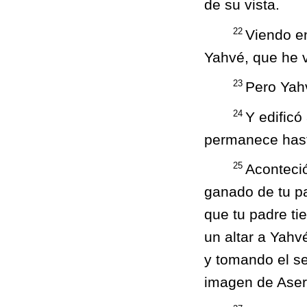
de su vista.
22
Viendo en
Yahvé, que he v
23
Pero Yahv
24
Y edificó
permanece hasta
25
Aconteció
ganado de tu pa
que tu padre ti
un altar a Yahv
y tomando el se
imagen de Aser