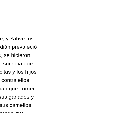
vé; y Yahvé los
dián prevaleció
, se hicieron
 sucedía que
tas y los hijos
contra ellos
jaban qué comer
sus ganados y
 sus camellos