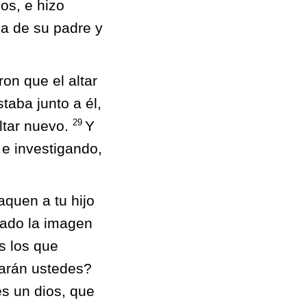
os, e hizo
ia de su padre y
on que el altar
taba junto a él,
29
ltar nuevo.
Y
 e investigando,
aquen a tu hijo
tado la imagen
s los que
varán ustedes?
s un dios, que