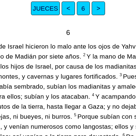
JUECES
<
6
>
6
de Israel hicieron lo malo ante los ojos de Yah
2
o de Madián por siete años.
Y la mano de Ma
 los hijos de Israel, por causa de los madianitas
3
ontes, y cavernas y lugares fortificados.
Pues
abía sembrado, subían los madianitas y amaleci
4
tra ellos; subían y los atacaban.
Y acampando 
rutos de la tierra, hasta llegar a Gaza; y no de
5
ejas, ni bueyes, ni burros.
Porque subían con 
, y venían numerosos como langostas; ellos y
6