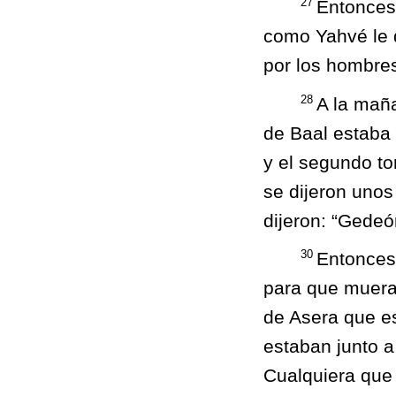
27
Entonces
como Yahvé le d
por los hombres
28
A la maña
de Baal estaba 
y el segundo to
se dijeron unos
dijeron: “Gedeó
30
Entonces 
para que muera,
de Asera que es
estaban junto a
Cualquiera que 