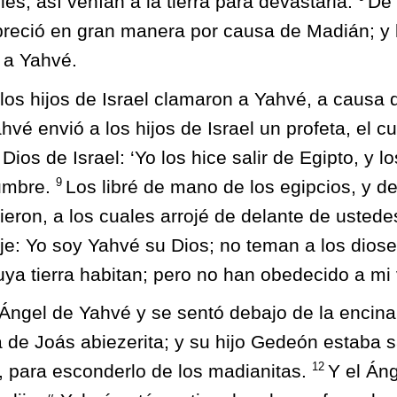
es; así venían a la tierra para devastarla.
De
reció en gran manera por causa de Madián; y l
 a Yahvé.
los hijos de Israel clamaron a Yahvé, a causa 
hvé envió a los hijos de Israel un profeta, el cua
ios de Israel: ‘Yo los hice salir de Egipto, y l
9
umbre.
Los libré de mano de los egipcios, y 
gieron, a los cuales arrojé de delante de ustedes
ije: Yo soy Yahvé su Dios; no teman a los diose
ya tierra habitan; pero no han obedecido a mi v
 Ángel de Yahvé y se sentó debajo de la encin
ra de Joás abiezerita; y su hijo Gedeón estaba 
12
ar, para esconderlo de los madianitas.
Y el Án