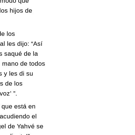
 modo que
os hijos de
de los
l les dijo: “Así
os saqué de la
de mano de todos
 y les di su
s de los
oz’ ”.
a que está en
sacudiendo el
gel de Yahvé se