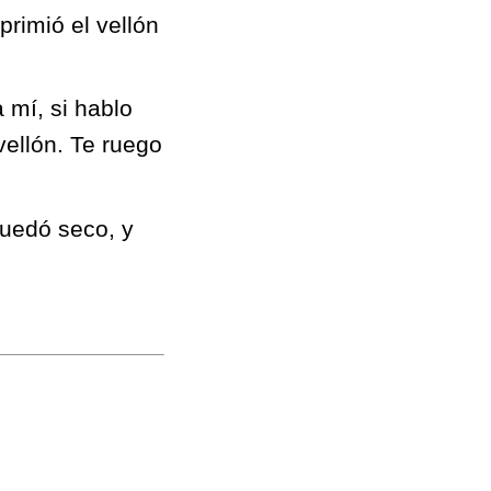
rimió el vellón
 mí, si hablo
vellón. Te ruego
quedó seco, y