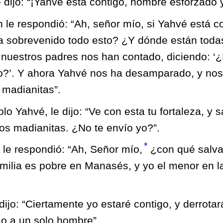
e dijo: “¡Yahvé está contigo, hombre esforzado y
le respondió: “Ah, señor mío, si Yahvé está c
a sobrevenido todo esto? ¿Y dónde están toda
 nuestros padres nos han contado, diciendo: ‘
o?’. Y ahora Yahvé nos ha desamparado, y nos
 madianitas”.
lo Yahvé, le dijo: “Ve con esta tu fortaleza, y s
os madianitas. ¿No te envío yo?”.
*
le respondió: “Ah, Señor mío,
¿con qué salvar
milia es pobre en Manasés, y yo el menor en l
dijo: “Ciertamente yo estaré contigo, y derrotar
o a un solo hombre”.