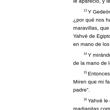
le apareció, y l
13
Y Gedeón 
¿por qué nos h
maravillas, que
Yahvé de Egipt
en mano de los
14
Y mirándo
de la mano de l
15
Entonces 
Miren que mi fa
padre”.
16
Yahvé le 
madianitas com