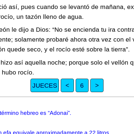
ió así, pues cuando se levantó de mañana, exp
rocío, un tazón lleno de agua.
n le dijo a Dios: “No se encienda tu ira contra
nte; solamente probaré ahora otra vez con el 
ón quede seco, y el rocío esté sobre la tierra”.
 hizo así aquella noche; porque solo el vellón 
a hubo rocío.
JUECES
<
6
>
 término hebreo es “Adonai”.
 efa equivale aproximadamente a 22 litros.