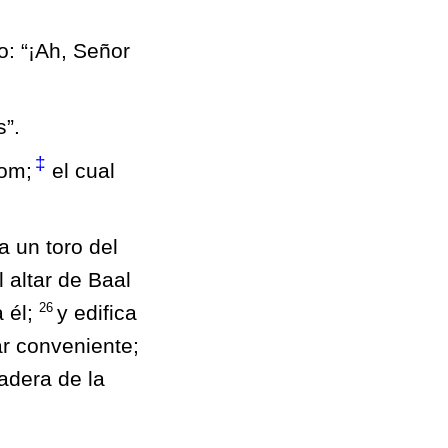
o: “¡Ah, Señor
s”.
‡
lom;
el cual
 un toro del
 altar de Baal
26
a él;
y edifica
ar conveniente;
adera de la