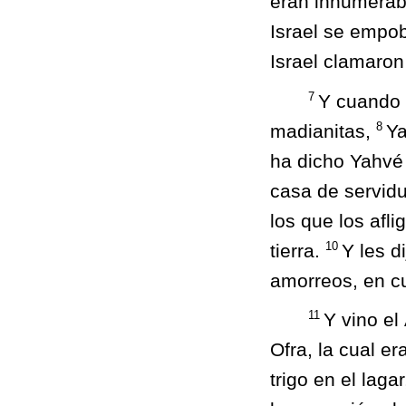
eran innumerabl
Israel se empob
Israel clamaron
7
Y cuando 
8
madianitas,
Ya
ha dicho Yahvé D
casa de servid
los que los afli
10
tierra.
Y les d
amorreos, en cu
11
Y vino el
Ofra, la cual e
trigo en el lag