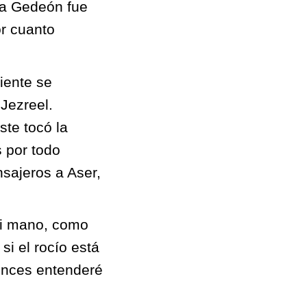
ía Gedeón fue
or cuanto
riente se
Jezreel.
ste tocó la
 por todo
sajeros a Aser,
 mi mano, como
si el rocío está
tonces entenderé