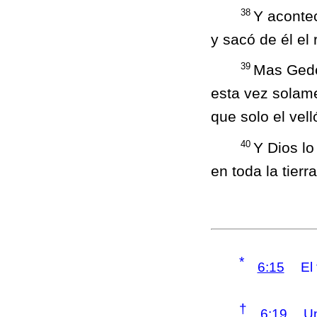
38
Y acontec
y sacó de él el 
39
Mas Gedeó
esta vez solame
que solo el vell
40
Y Dios lo
en toda la tierr
*
6:15
El
†
6:19
Un