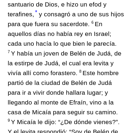
santuario de Dios, e hizo un efod y
*
terafines,
y consagró a uno de sus hijos
6
para que fuera su sacerdote.
En
aquellos días no había rey en Israel;
cada uno hacía lo que bien le parecía.
7
Y había un joven de Belén de Judá, de
la estirpe de Judá, el cual era levita y
8
vivía allí como forastero.
Este hombre
partió de la ciudad de Belén de Judá
para ir a vivir donde hallara lugar; y
llegando al monte de Efraín, vino a la
casa de Micaía para seguir su camino.
9
Y Micaía le dijo: “¿De dónde vienes?”.
Y el levita respondió: “Soy de Belén de