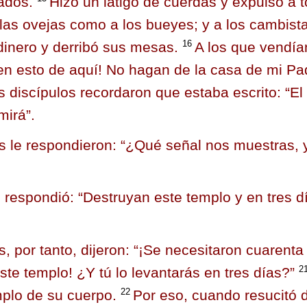
ados.
Hizo un látigo de cuerdas y expulsó a 
 las ovejas como a los bueyes; y a los cambista
16
dinero y derribó sus mesas.
A los que vendía
en esto de aquí! No hagan de la casa de mi Pa
 discípulos recordaron que estaba escrito: “El 
irá”.
s le respondieron: “¿Qué señal nos muestras,
s respondió:
“Destruyan este templo y en tres d
s, por tanto, dijeron: “¡Se necesitaron cuarenta
2
este templo! ¿Y tú lo levantarás en tres días?”
22
mplo de su cuerpo.
Por eso, cuando resucitó d