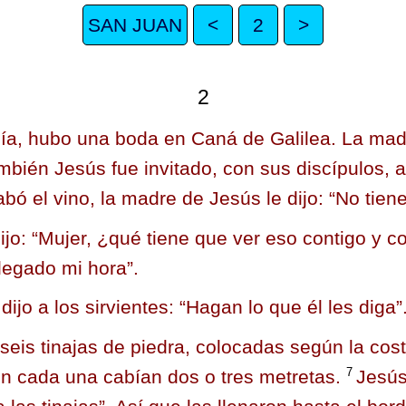
SAN JUAN
<
2
>
2
 día, hubo una boda en Caná de Galilea. La ma
mbién Jesús fue invitado, con sus discípulos, a
ó el vino, la madre de Jesús le dijo: “No tiene
ijo:
“Mujer, ¿qué tiene que ver eso contigo y 
legado mi hora”.
ijo a los sirvientes: “Hagan lo que él les diga”
 seis tinajas de piedra, colocadas según la co
7
 en cada una cabían dos o tres metretas.
Jesús 