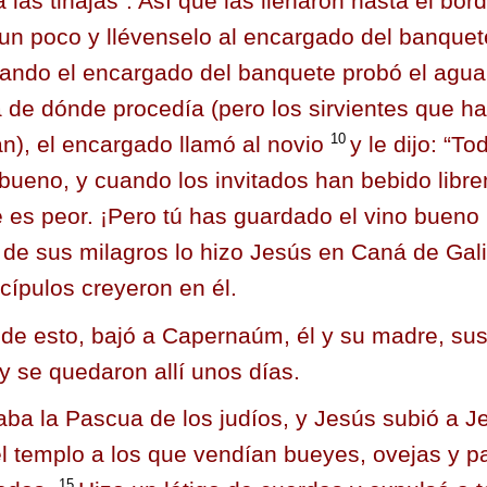
 las tinajas”. Así que las llenaron hasta el bor
n poco y llévenselo al encargado del banquete
ando el encargado del banquete probó el agua
a de dónde procedía (pero los sirvientes que h
10
an), el encargado llamó al novio
y le dijo: “To
 bueno, y cuando los invitados han bebido libr
 es peor. ¡Pero tú has guardado el vino bueno 
o de sus milagros lo hizo Jesús en Caná de Gali
scípulos creyeron en él.
de esto, bajó a Capernaúm, él y su madre, su
 y se quedaron allí unos días.
ba la Pascua de los judíos, y Jesús subió a J
l templo a los que vendían bueyes, ovejas y pa
15