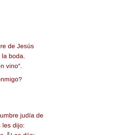
dre de Jesús
 la boda.
n vino”.
conmigo?
.
stumbre judía de
les dijo:
8