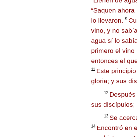
“Llenen de agua
“Saquen ahora u
9
lo llevaron.
Cu
vino, y no sabí
agua sí lo sabí
primero el vino
entonces el que
11
Este principi
gloria; y sus di
12
Después 
sus discípulos;
13
Se acerca
14
Encontró en e