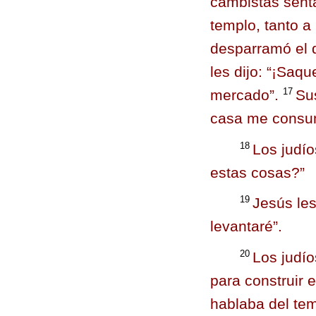
cambistas sent
templo, tanto a
desparramó el 
les dijo:
“¡Saqu
17
mercado”.
Sus
casa me consum
18
Los judío
estas cosas?”
19
Jesús le
levantaré”.
20
Los judío
para construir 
hablaba del te