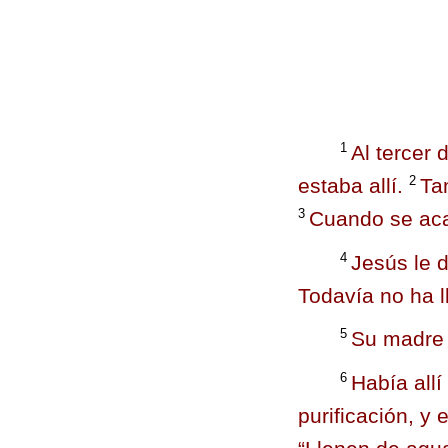
1
Al tercer
2
estaba allí.
Ta
3
Cuando se acab
4
Jesús le d
Todavía no ha l
5
Su madre d
6
Había allí
purificación, y