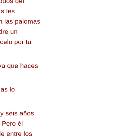
todos del
s les
n las palomas
dre un
celo por tu
 ya que haces
ías lo
 y seis años
1
Pero él
e entre los