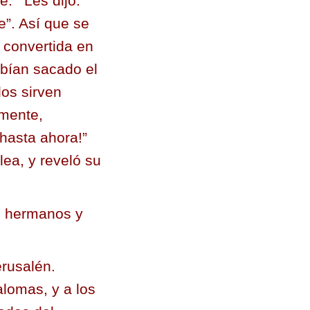
de.
Les dijo:
”. Así que se
 convertida en
abían sacado el
dos sirven
emente,
hasta ahora!”
lea, y reveló su
s hermanos y
erusalén.
lomas, y a los