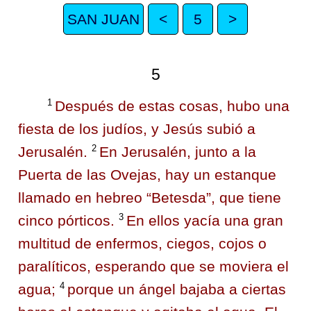
SAN JUAN
<
5
>
5
1
Después de estas cosas, hubo una
fiesta de los judíos, y Jesús subió a
2
Jerusalén.
En Jerusalén, junto a la
Puerta de las Ovejas, hay un estanque
llamado en hebreo “Betesda”, que tiene
3
cinco pórticos.
En ellos yacía una gran
multitud de enfermos, ciegos, cojos o
paralíticos, esperando que se moviera el
4
agua;
porque un ángel bajaba a ciertas