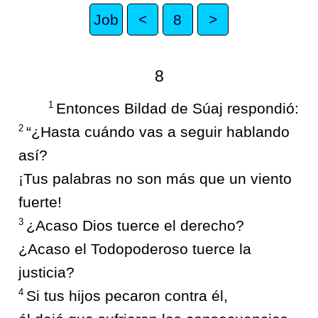
Job
<
8
>
8
1
Entonces Bildad de Súaj respondió:
2
“¿Hasta cuándo vas a seguir hablando
así?
¡Tus palabras no son más que un viento
fuerte!
3
¿Acaso Dios tuerce el derecho?
¿Acaso el Todopoderoso tuerce la
justicia?
4
Si tus hijos pecaron contra él,