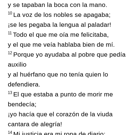
y se tapaban la boca con la mano.
10
La voz de los nobles se apagaba;
¡se les pegaba la lengua al paladar!
11
Todo el que me oía me felicitaba,
y el que me veía hablaba bien de mí.
12
Porque yo ayudaba al pobre que pedía
auxilio
y al huérfano que no tenía quien lo
defendiera.
13
El que estaba a punto de morir me
bendecía;
¡yo hacía que el corazón de la viuda
cantara de alegría!
14
Mi justicia era mi ropa de diario;