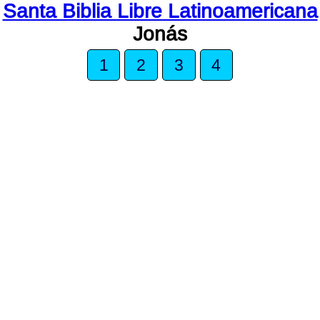
Santa Biblia Libre Latinoamericana
Jonás
1
2
3
4