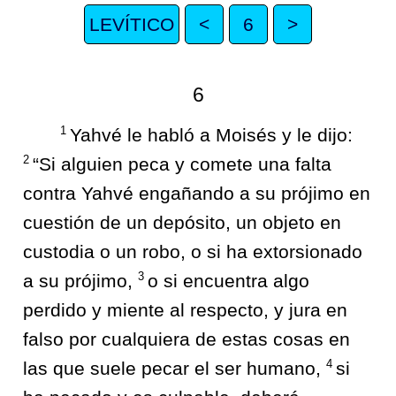
LEVÍTICO
<
6
>
6
1
Yahvé le habló a Moisés y le dijo:
2
“Si alguien peca y comete una falta
contra Yahvé engañando a su prójimo en
cuestión de un depósito, un objeto en
custodia o un robo, o si ha extorsionado
3
a su prójimo,
o si encuentra algo
perdido y miente al respecto, y jura en
falso por cualquiera de estas cosas en
4
las que suele pecar el ser humano,
si