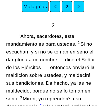
Malaquías
<
2
>
2
1
“Ahora, sacerdotes, este
2
mandamiento es para ustedes.
Si no
escuchan, y si no se toman en serio el
dar gloria a mi nombre — dice el Señor
de los Ejércitos —, entonces enviaré la
maldición sobre ustedes, y maldeciré
sus bendiciones. De hecho, ya las he
maldecido, porque no se lo toman en
3
serio.
Miren, yo reprenderé a su
*