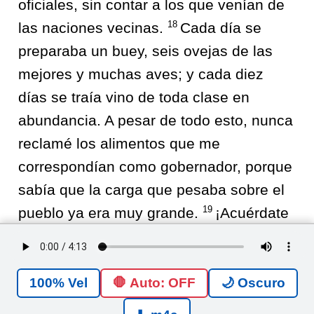
oficiales, sin contar a los que venían de
18
las naciones vecinas.
Cada día se
preparaba un buey, seis ovejas de las
mejores y muchas aves; y cada diez
días se traía vino de toda clase en
abundancia. A pesar de todo esto, nunca
reclamé los alimentos que me
correspondían como gobernador, porque
sabía que la carga que pesaba sobre el
19
pueblo ya era muy grande.
¡Acuérdate
de mí, Dios mío, y toma en cuenta todo
lo que he hecho por este pueblo!
🛑 Auto: OFF
🌙 Oscuro
Nehemías
<
5
>