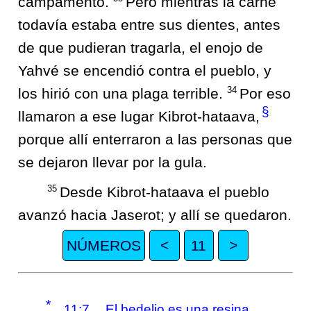
campamento.
Pero mientras la carne
todavía estaba entre sus dientes, antes
de que pudieran tragarla, el enojo de
Yahvé se encendió contra el pueblo, y
34
los hirió con una plaga terrible.
Por eso
§
llamaron a ese lugar Kibrot-hataava,
porque allí enterraron a las personas que
se dejaron llevar por la gula.
35
Desde Kibrot-hataava el pueblo
avanzó hacia Jaserot; y allí se quedaron.
NÚMEROS
<
11
>
*
11:7
El bedelio es una resina