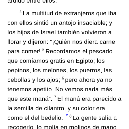
ardido entre ellos.
4
La multitud de extranjeros que iba
con ellos sintió un antojo insaciable; y
los hijos de Israel también volvieron a
llorar y dijeron: “¡Quién nos diera carne
5
para comer!
Recordamos el pescado
que comíamos gratis en Egipto; los
pepinos, los melones, los puerros, las
6
cebollas y los ajos;
pero ahora ya no
tenemos apetito. No vemos nada más
7
que este maná”.
El maná era parecido a
la semilla de cilantro, y su color era
*
8
como el del bedelio.
La gente salía a
recogerlo, lo molía en molinos de mano