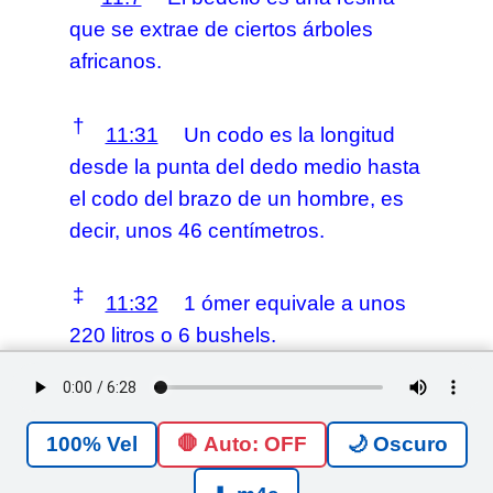
que se extrae de ciertos árboles
africanos.
†
11:31
Un codo es la longitud
desde la punta del dedo medio hasta
el codo del brazo de un hombre, es
decir, unos 46 centímetros.
‡
11:32
1 ómer equivale a unos
220 litros o 6 bushels.
§
11:34
Kibrot-hataava significa
“tumbas de los antojos”.
🛑 Auto: OFF
🌙 Oscuro