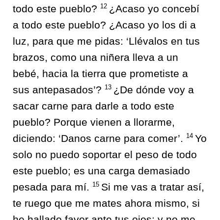
12
todo este pueblo?
¿Acaso yo concebí
a todo este pueblo? ¿Acaso yo los di a
luz, para que me pidas: ‘Llévalos en tus
brazos, como una niñera lleva a un
bebé, hacia la tierra que prometiste a
13
sus antepasados’?
¿De dónde voy a
sacar carne para darle a todo este
pueblo? Porque vienen a llorarme,
14
diciendo: ‘Danos carne para comer’.
Yo
solo no puedo soportar el peso de todo
este pueblo; es una carga demasiado
15
pesada para mí.
Si me vas a tratar así,
te ruego que me mates ahora mismo, si
he hallado favor ante tus ojos; y no me