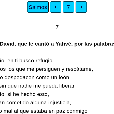
Salmos
<
7
>
7
David, que le cantó a Yahvé, por las palabra
o, en ti busco refugio.
os los que me persiguen y rescátame,
e despedacen como un león,
in que nadie me pueda liberar.
o, si he hecho esto,
n cometido alguna injusticia,
do mal al que estaba en paz conmigo