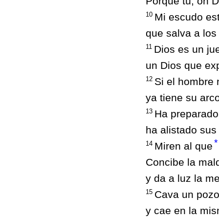
Porque tú, oh D
10
Mi escudo est
que salva a los
11
Dios es un jue
un Dios que exp
12
Si el hombre 
ya tiene su arc
13
Ha preparado
ha alistado sus
*
14
Miren al que
Concibe la mal
y da a luz la me
15
Cava un pozo
y cae en la mi