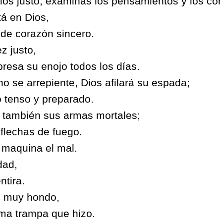
ios justo, examinas los pensamientos y los co
á en Dios,
 de corazón sincero.
z justo,
resa su enojo todos los días.
no se arrepiente, Dios afilará su espada;
o tenso y preparado.
 también sus armas mortales;
 flechas de fuego.
maquina el mal.
dad,
ntira.
 muy hondo,
sma trampa que hizo.