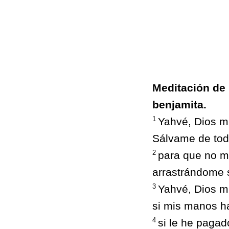
Meditación de 
benjamita.
1
Yahvé, Dios mí
Sálvame de tod
2
para que no m
arrastrándome s
3
Yahvé, Dios mí
si mis manos ha
4
si le he paga