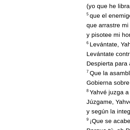
(yo que he libr
5
que el enemig
que arrastre mi 
y pisotee mi ho
6
Levántate, Yah
Levántate contr
Despierta para 
7
Que la asambl
Gobierna sobre 
8
Yahvé juzga a 
Júzgame, Yahvé,
y según la inte
9
¡Que se acabe 