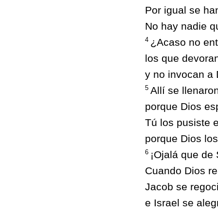
Por igual se ha
No hay nadie qu
4
¿Acaso no ent
los que devoran
y no invocan a
5
Allí se llenar
porque Dios esp
Tú los pusiste 
porque Dios lo
6
¡Ojalá que de 
Cuando Dios re
Jacob se regoci
e Israel se aleg