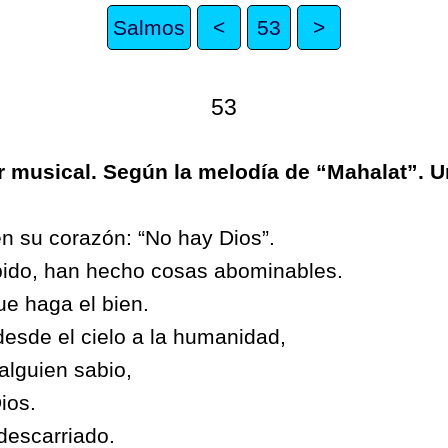
Salmos
<
53
>
53
or musical. Según la melodía de “Mahalat”.
en su corazón: “No hay Dios”.
ido, han hecho cosas abominables.
e haga el bien.
esde el cielo a la humanidad,
alguien sabio,
ios.
descarriado.