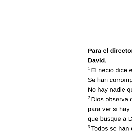
Para el direct
David.
1
El necio dice 
Se han corromp
No hay nadie qu
2
Dios observa d
para ver si hay 
que busque a D
3
Todos se han 