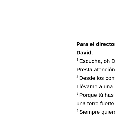
Para el direct
David.
1
Escucha, oh D
Presta atención
2
Desde los conf
Llévame a una 
3
Porque tú has 
una torre fuert
4
Siempre quiero