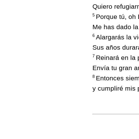
Quiero refugiar
5
Porque tú, oh
Me has dado la
6
Alargarás la vi
Sus años durar
7
Reinará en la 
Envía tu gran am
8
Entonces siem
y cumpliré mis 