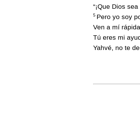
“¡Que Dios sea 
5
Pero yo soy po
Ven a mí rápid
Tú eres mi ayud
Yahvé, no te d