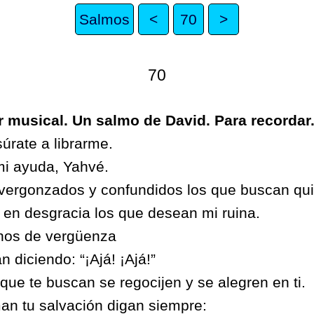
Salmos
<
70
>
70
or musical. Un salmo de David. Para recordar
úrate a librarme.
mi ayuda, Yahvé.
ergonzados y confundidos los que buscan quit
en desgracia los que desean mi ruina.
nos de vergüenza
n diciendo: “¡Ajá! ¡Ajá!”
que te buscan se regocijen y se alegren en ti.
an tu salvación digan siempre: