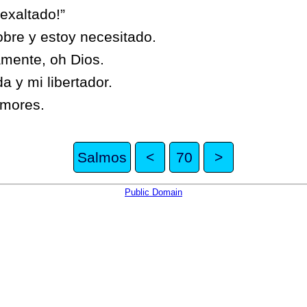
exaltado!”
bre y estoy necesitado.
amente, oh Dios.
a y mi libertador.
emores.
Salmos
<
70
>
Public Domain