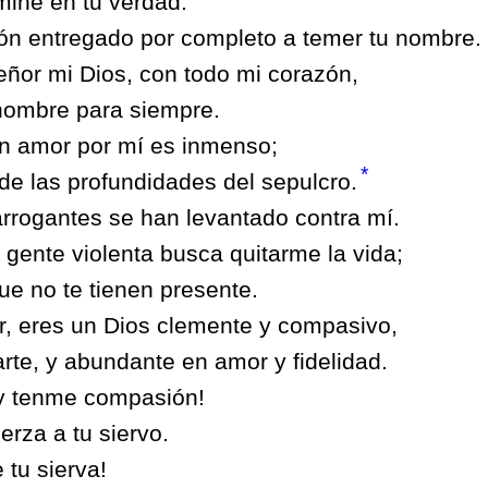
mine en tu verdad.
n entregado por completo a temer tu nombre.
eñor mi Dios, con todo mi corazón,
u nombre para siempre.
n amor por mí es inmenso;
*
de las profundidades del sepulcro.
arrogantes se han levantado contra mí.
 gente violenta busca quitarme la vida;
e no te tienen presente.
r, eres un Dios clemente y compasivo,
arte, y abundante en amor y fidelidad.
 y tenme compasión!
erza a tu siervo.
e tu sierva!