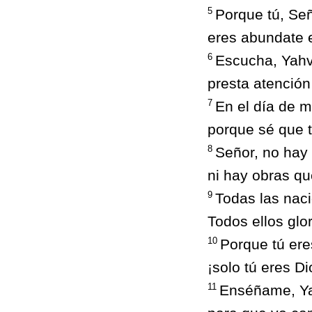
5
Porque tú, Señ
eres abundate e
6
Escucha, Yahv
presta atención
7
En el día de m
porque sé que 
8
Señor, no hay 
ni hay obras qu
9
Todas las naci
Todos ellos glo
10
Porque tú ere
¡solo tú eres Di
11
Enséñame, Ya