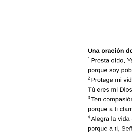
Una oración de
1
Presta oído, 
porque soy pobr
2
Protege mi vida
Tú eres mi Dios;
3
Ten compasión
porque a ti clam
4
Alegra la vida 
porque a ti, Se