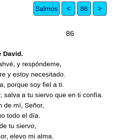
Salmos
<
86
>
86
 David.
Yahvé, y respóndeme,
e y estoy necesitado.
, porque soy fiel a ti.
 salva a tu siervo que en ti confía.
 de mí, Señor,
o todo el día.
de tu siervo,
ñor, elevo mi alma.