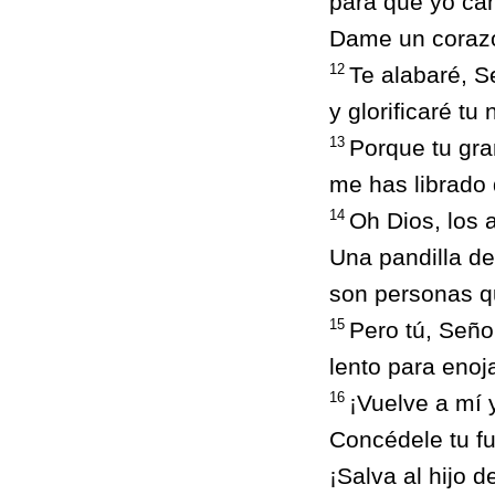
para que yo ca
Dame un corazó
12
Te alabaré, S
y glorificaré t
13
Porque tu gra
me has librado 
14
Oh Dios, los 
Una pandilla de
son personas qu
15
Pero tú, Seño
lento para enoj
16
¡Vuelve a mí
Concédele tu fu
¡Salva al hijo d