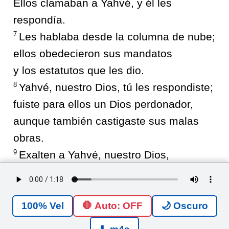
Ellos clamaban a Yahvé, y él les
respondía.
7
Les hablaba desde la columna de nube;
ellos obedecieron sus mandatos
y los estatutos que les dio.
8
Yahvé, nuestro Dios, tú les respondiste;
fuiste para ellos un Dios perdonador,
aunque también castigaste sus malas
obras.
9
Exalten a Yahvé, nuestro Dios,
y adórenlo en su santo monte,
porque Yahvé, nuestro Dios, es santo.
🛑 Auto: OFF
🌙 Oscuro
Salmos
<
99
>