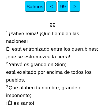
Salmos
<
99
>
99
1
¡Yahvé reina! ¡Que tiemblen las
naciones!
Él está entronizado entre los querubines;
¡que se estremezca la tierra!
2
Yahvé es grande en Sión;
está exaltado por encima de todos los
pueblos.
3
Que alaben tu nombre, grande e
imponente;
¡Él es santo!