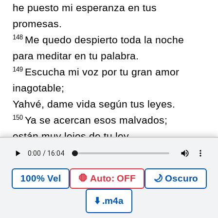
he puesto mi esperanza en tus
promesas.
148
Me quedo despierto toda la noche
para meditar en tu palabra.
149
Escucha mi voz por tu gran amor
inagotable;
Yahvé, dame vida según tus leyes.
150
Ya se acercan esos malvados;
están muy lejos de tu ley.
151
Pero tú estás cerca, Yahvé,
y todos tus mandamientos son la verdad.
🛑 Auto: OFF
🌙 Oscuro
152
Desde hace tiempo sé, por tus leyes,
que las estableciste para siempre.
⬇️ .m4a