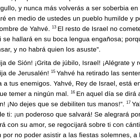
rgullo, y nunca más volverás a ser soberbia en
ré en medio de ustedes un pueblo humilde y po
13
 nombre de Yahvé.
El resto de Israel no cometer
ni se hallará en su boca lengua engañosa; porq
sar, y no habrá quien los asuste”.
ja de Sión! ¡Grita de júbilo, Israel! ¡Alégrate y 
15
ija de Jerusalén!
Yahvé ha retirado las senten
 a tus enemigos. Yahvé, Rey de Israel, está en
16
que temer a ningún mal.
En aquel día se dirá 
17
n! ¡No dejes que se debiliten tus manos!”.
Ya
e ti: ¡un poderoso que salvará! Se alegrará por
rá con su amor, se regocijará sobre ti con cánt
n por no poder asistir a las fiestas solemnes, a