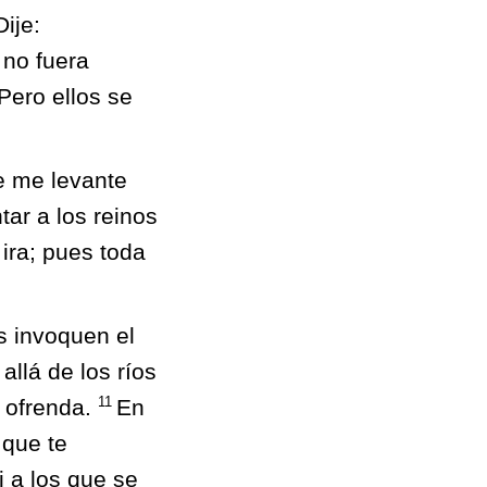
Dije:
 no fuera
Pero ellos se
e me levante
tar a los reinos
 ira; pues toda
s invoquen el
llá de los ríos
11
u ofrenda.
En
 que te
i a los que se