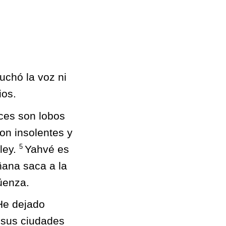
uchó la voz ni
ios.
eces son lobos
on insolentes y
5
 ley.
Yahvé es
ñana saca a la
güenza.
He dejado
; sus ciudades