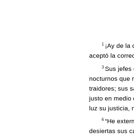
1
¡Ay de la
aceptó la corre
3
Sus jefes
nocturnos que 
traidores; sus s
justo en medio
luz su justicia
6
“He exter
desiertas sus c