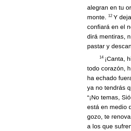
alegran en tu o
12
monte.
Y deja
confiará en el
dirá mentiras, 
pastar y descan
14
¡Canta, hi
todo corazón, h
ha echado fuera
ya no tendrás 
“¡No temas, Sió
está en medio d
gozo, te renova
a los que sufre