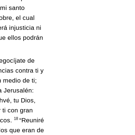
 mi santo
bre, el cual
á injusticia ni
ue ellos podrán
regocíjate de
cias contra ti y
 medio de ti;
a Jerusalén:
hvé, tu Dios,
 ti con gran
18
icos.
“Reuniré
 los que eran de