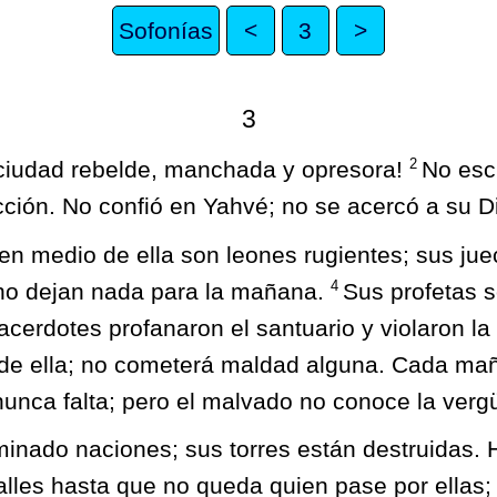
Sofonías
<
3
>
3
2
 ciudad rebelde, manchada y opresora!
No esc
cción. No confió en Yahvé; no se acercó a su D
 en medio de ella son leones rugientes; sus ju
4
no dejan nada para la mañana.
Sus profetas s
acerdotes profanaron el santuario y violaron la
 de ella; no cometerá maldad alguna. Cada ma
, nunca falta; pero el malvado no conoce la ver
minado naciones; sus torres están destruidas. 
alles hasta que no queda quien pase por ellas