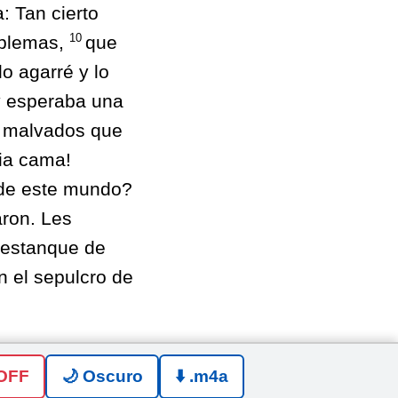
 Tan cierto
10
oblemas,
que
o agarré y lo
y esperaba una
s malvados que
ia cama!
 de este mundo?
aron. Les
l estanque de
n el sepulcro de
 OFF
🌙 Oscuro
⬇️ .m4a