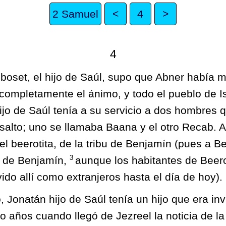
2 Samuel
<
4
>
4
boset, el hijo de Saúl, supo que Abner había 
completamente el ánimo, y todo el pueblo de Is
ijo de Saúl tenía a su servicio a dos hombres 
salto; uno se llamaba Baana y el otro Recab.
el beerotita, de la tribu de Benjamín (pues a Be
3
e de Benjamín,
aunque los habitantes de Beer
ido allí como extranjeros hasta el día de hoy).
o, Jonatán hijo de Saúl tenía un hijo que era i
co años cuando llegó de Jezreel la noticia de l