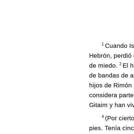
1
Cuando Is
Hebrón, perdió 
2
de miedo.
El h
de bandas de a
hijos de Rimón 
considera part
Gitaim y han viv
4
(Por ciert
pies. Tenía cin