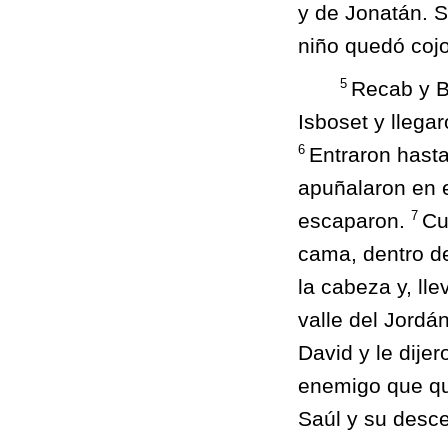
y de Jonatán. Su
niño quedó cojo
5
Recab y Ba
Isboset y llega
6
Entraron hasta 
apuñalaron en 
7
escaparon.
Cu
cama, dentro de
la cabeza y, ll
valle del Jordá
David y le dijer
enemigo que qu
Saúl y su desc