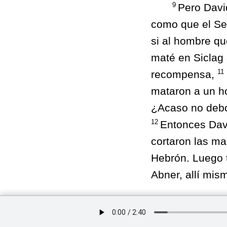
9
Pero Davi
como que el Se
si al hombre qu
maté en Siclag 
11
recompensa,
mataron a un h
¿Acaso no debo
12
Entonces Davi
cortaron las ma
Hebrón. Luego t
Abner, allí mis