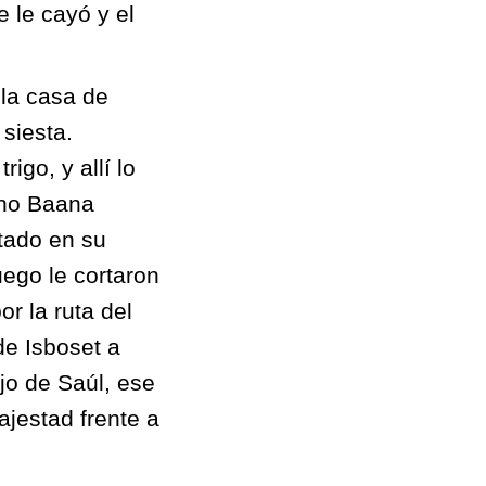
e le cayó y el
 la casa de
siesta.
igo, y allí lo
ano Baana
tado en su
uego le cortaron
r la ruta del
de Isboset a
ijo de Saúl, ese
jestad frente a