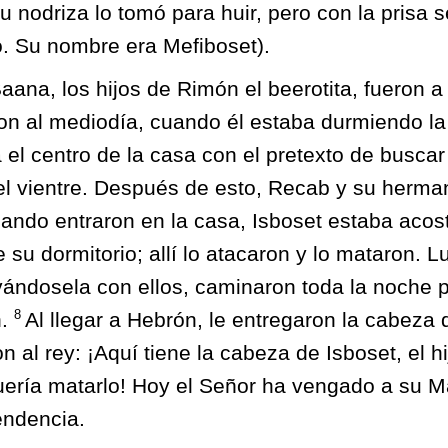
 nodriza lo tomó para huir, pero con la prisa s
. Su nombre era Mefiboset).
ana, los hijos de Rimón el beerotita, fueron a
ron al mediodía, cuando él estaba durmiendo la 
el centro de la casa con el pretexto de buscar tr
el vientre. Después de esto, Recab y su herm
ando entraron en la casa, Isboset estaba acos
 su dormitorio; allí lo atacaron y lo mataron. L
evándosela con ellos, caminaron toda la noche po
8
n.
Al llegar a Hebrón, le entregaron la cabeza 
on al rey: ¡Aquí tiene la cabeza de Isboset, el h
ería matarlo! Hoy el Señor ha vengado a su Ma
endencia.