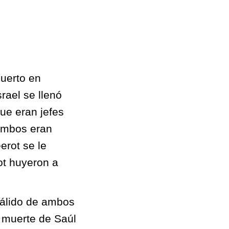
muerto en
rael se llenó
que eran jefes
 Ambos eran
erot se le
ot huyeron a
nválido de ambos
a muerte de Saúl