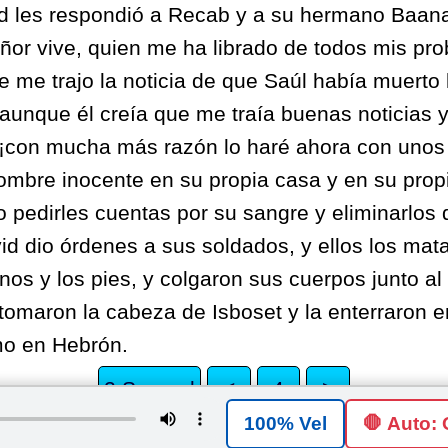
d les respondió a Recab y a su hermano Baana:
ñor vive, quien me ha librado de todos mis pr
e me trajo la noticia de que Saúl había muerto l
aunque él creía que me traía buenas noticias 
¡con mucha más razón lo haré ahora con uno
ombre inocente en su propia casa y en su prop
 pedirles cuentas por su sangre y eliminarlos
d dio órdenes a sus soldados, y ellos los mat
nos y los pies, y colgaron sus cuerpos junto a
omaron la cabeza de Isboset y la enterraron e
mo en Hebrón.
2 Samuel
<
4
>
🛑 Auto:
Public Domain