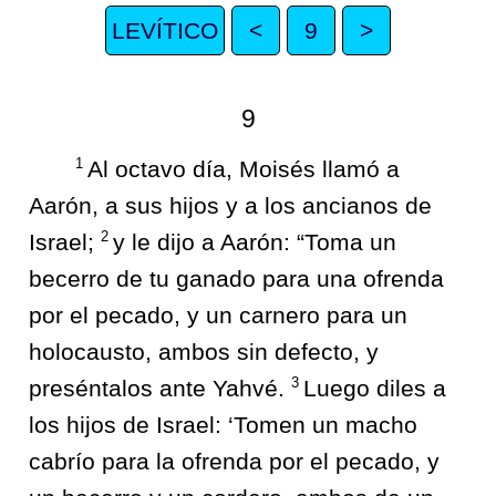
LEVÍTICO
<
9
>
9
1
Al octavo día, Moisés llamó a
Aarón, a sus hijos y a los ancianos de
2
Israel;
y le dijo a Aarón: “Toma un
becerro de tu ganado para una ofrenda
por el pecado, y un carnero para un
holocausto, ambos sin defecto, y
3
preséntalos ante Yahvé.
Luego diles a
los hijos de Israel: ‘Tomen un macho
cabrío para la ofrenda por el pecado, y