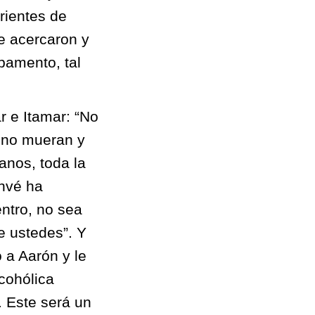
arientes de
e acercaron y
pamento, tal
r e Itamar: “No
e no mueran y
nos, toda la
ahvé ha
entro, no sea
e ustedes”. Y
 a Aarón y le
cohólica
 Este será un