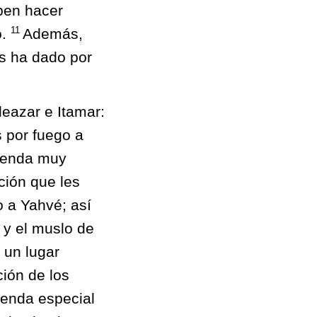
ben hacer
11
o.
Además,
es ha dado por
leazar e Itamar:
 por fuego a
frenda muy
ción que les
o a Yahvé; así
 y el muslo de
 un lugar
ión de los
renda especial