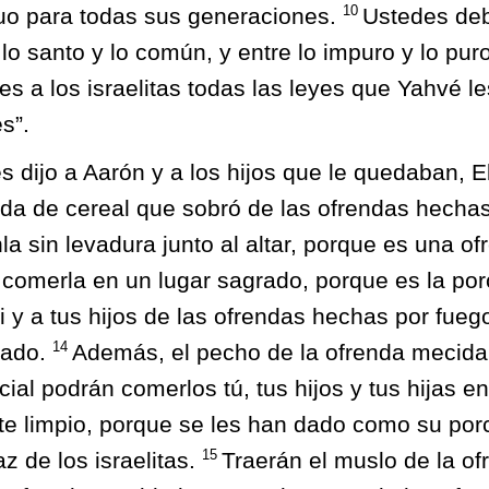
10
tuo para todas sus generaciones.
Ustedes de
 lo santo y lo común, y entre lo impuro y lo pur
s a los israelitas todas las leyes que Yahvé l
s”.
s dijo a Aarón y a los hijos que le quedaban, E
da de cereal que sobró de las ofrendas hechas
a sin levadura junto al altar, porque es una o
comerla en un lugar sagrado, porque es la por
i y a tus hijos de las ofrendas hechas por fueg
14
nado.
Además, el pecho de la ofrenda mecida
ial podrán comerlos tú, tus hijos y tus hijas en
e limpio, porque se les han dado como su porc
15
az de los israelitas.
Traerán el muslo de la of