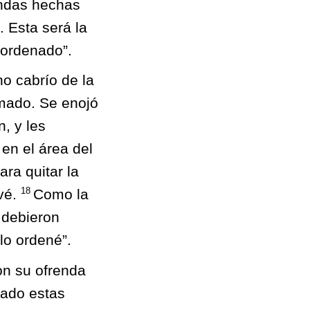
endas hechas
 Esta será la
 ordenado”.
o cabrío de la
emado. Se enojó
, y les
en el área del
ra quitar la
18
vé.
Como la
s debieron
lo ordené”.
on su ofrenda
sado estas