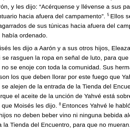
rón, y les dijo: “Acérquense y llévense a sus p
5
ntuario hacia afuera del campamento”.
Ellos s
 agarrados de sus túnicas hacia afuera del cam
 había ordenado.
és les dijo a Aarón y a sus otros hijos, Eleaza
 se rasguen la ropa en señal de luto, para qu
 no se enoje con toda la comunidad. Sus herma
 son los que deben llorar por este fuego que Y
 se alejen de la entrada de la Tienda del Encu
que el aceite de la unción de Yahvé está sobr
8
o que Moisés les dijo.
Entonces Yahvé le habló
 hijos no deben beber vino ni ninguna bebida al
 la Tienda del Encuentro, para que no mueran.