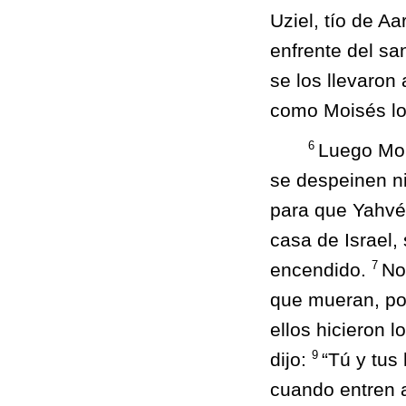
Uziel, tío de Aa
enfrente del sa
se los llevaron
como Moisés lo
6
Luego Mois
se despeinen ni
para que Yahvé
casa de Israel,
7
encendido.
No
que mueran, por
ellos hicieron l
9
dijo:
“Tú y tus
cuando entren a