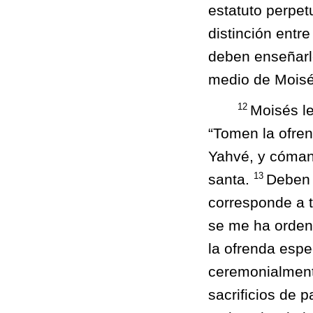
estatuto perpe
distinción entre
deben enseñarle
medio de Moisé
12
Moisés le
“Tomen la ofren
Yahvé, y cómanl
13
santa.
Deben 
corresponde a t
se me ha orde
la ofrenda espec
ceremonialment
sacrificios de p