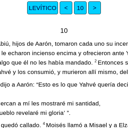
LEVÍTICO
<
10
>
10
biú, hijos de Aarón, tomaron cada uno su incen
 le echaron incienso encima y ofrecieron ante
2
algo que él no les había mandado.
Entonces s
hvé y los consumió, y murieron allí mismo, de
dijo a Aarón: “Esto es lo que Yahvé quería dec
cercan a mí les mostraré mi santidad,
ueblo revelaré mi gloria’ ”.
4
 quedó callado.
Moisés llamó a Misael y a Elz