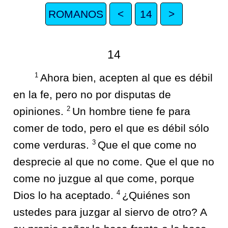
ROMANOS
<
14
>
14
1
Ahora bien, acepten al que es débil
en la fe, pero no por disputas de
2
opiniones.
Un hombre tiene fe para
comer de todo, pero el que es débil sólo
3
come verduras.
Que el que come no
desprecie al que no come. Que el que no
come no juzgue al que come, porque
4
Dios lo ha aceptado.
¿Quiénes son
ustedes para juzgar al siervo de otro? A