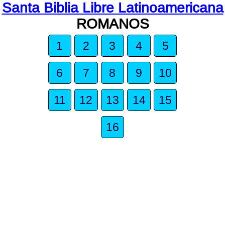
Santa Biblia Libre Latinoamericana
ROMANOS
1
2
3
4
5
6
7
8
9
10
11
12
13
14
15
16